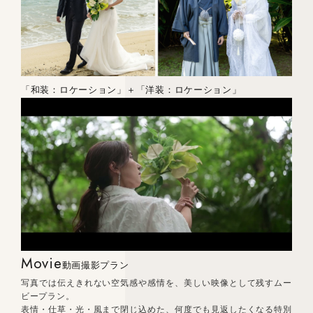
「和装：ロケーション」＋「洋装：ロケーション」
Movie
動画撮影プラン
写真では伝えきれない空気感や感情を、美しい映像として残すムー
ビープラン。
表情・仕草・光・風まで閉じ込めた、何度でも見返したくなる特別