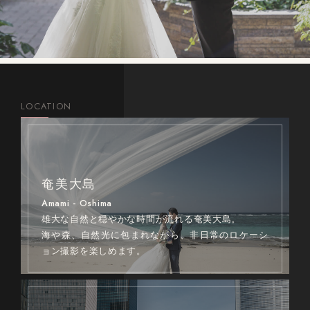
LOCATION
奄美大島
Amami - Oshima
雄大な自然と穏やかな時間が流れる奄美大島。
海や森、自然光に包まれながら、非日常のロケーシ
ョン撮影を楽しめます。