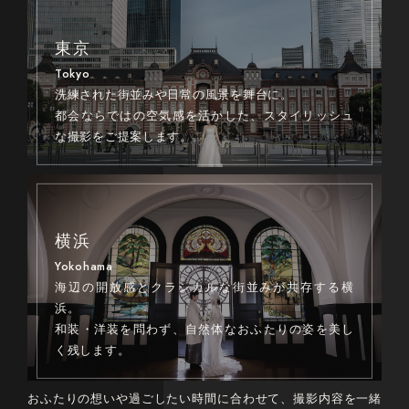
東京
Tokyo
洗練された街並みや日常の風景を舞台に。
都会ならではの空気感を活かした、スタイリッシュ
な撮影をご提案します。
横浜
Yokohama
海辺の開放感とクラシカルな街並みが共存する横
浜。
和装・洋装を問わず、自然体なおふたりの姿を美し
く残します。
おふたりの想いや過ごしたい時間に合わせて、撮影内容を一緒