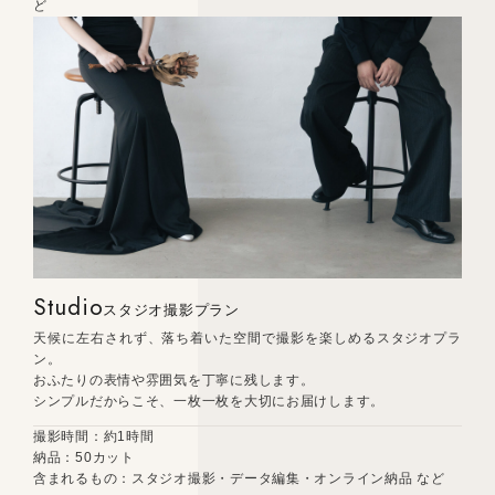
ど
Studio
スタジオ撮影プラン
天候に左右されず、落ち着いた空間で撮影を楽しめるスタジオプラ
ン。
おふたりの表情や雰囲気を丁寧に残します。
シンプルだからこそ、一枚一枚を大切にお届けします。
撮影時間：約1時間
納品：50カット
含まれるもの：スタジオ撮影・データ編集・オンライン納品 など