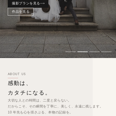
撮影プランを見る
作品を見る
ABOUT US
感動は、
カタチになる。
大切な人との時間は、二度と戻らない。
だからこそ、その瞬間を丁寧に、美しく、永遠に残します。
10 年先も心を揺さぶる、本物の記録を。