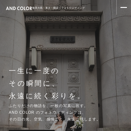
奄美大島・東京・横浜｜フォトウェディング
一生に一度の
その瞬間に、
永遠に続く彩りを。
ふたりだけの物語を、一枚の写真に宿す。
AND COLOR のフォトウェディングは、
その日の光、空気、感情ごと、永遠に残します。