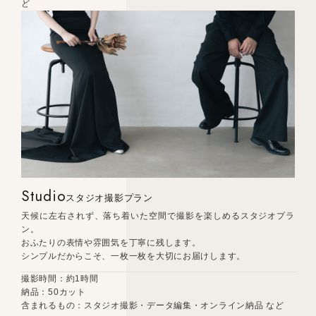
ど
Studio
スタジオ撮影プラン
天候に左右されず、落ち着いた空間で撮影を楽しめるスタジオプラ
ン。
おふたりの表情や雰囲気を丁寧に残します。
シンプルだからこそ、一枚一枚を大切にお届けします。
撮影時間：約1時間
納品：50カット
含まれるもの：スタジオ撮影・データ編集・オンライン納品 など