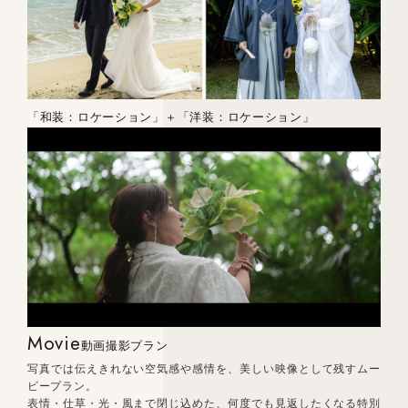
「和装：ロケーション」＋「洋装：ロケーション」
Movie
動画撮影プラン
写真では伝えきれない空気感や感情を、美しい映像として残すムー
ビープラン。
表情・仕草・光・風まで閉じ込めた、何度でも見返したくなる特別