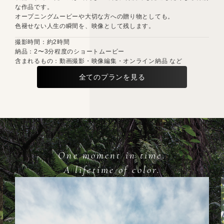
な作品です。
オープニングムービーや大切な方への贈り物としても。
色褪せない人生の瞬間を、映像として残します。
撮影時間：約2時間
納品：2〜3分程度のショートムービー
含まれるもの：動画撮影・映像編集・オンライン納品 など
全てのプランを見る
One moment in time.
A lifetime of color.