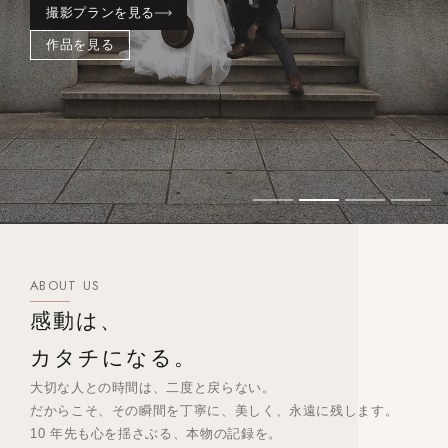
撮影プランを見る
作品を見る
ABOUT US
感動は、
カタチになる。
大切な人との時間は、二度と戻らない。
だからこそ、その瞬間を丁寧に、美しく、永遠に残します。
10 年先も心を揺さぶる、本物の記録を。