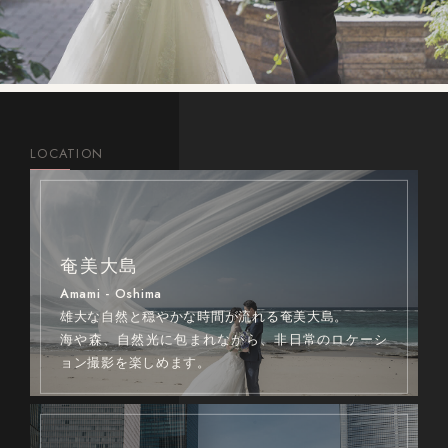
LOCATION
奄美大島
Amami - Oshima
雄大な自然と穏やかな時間が流れる奄美大島。
海や森、自然光に包まれながら、非日常のロケーシ
ョン撮影を楽しめます。