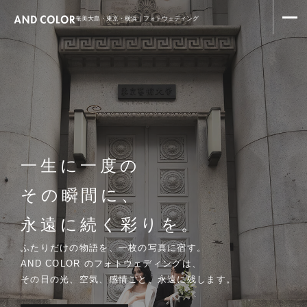
奄美大島・東京・横浜｜フォトウェディング
一生に一度の
その瞬間に、
永遠に続く彩りを。
ふたりだけの物語を、一枚の写真に宿す。
AND COLOR のフォトウェディングは、
その日の光、空気、感情ごと、永遠に残します。