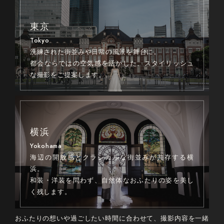
東京
Tokyo
洗練された街並みや日常の風景を舞台に。
都会ならではの空気感を活かした、スタイリッシュ
な撮影をご提案します。
横浜
Yokohama
海辺の開放感とクラシカルな街並みが共存する横
浜。
和装・洋装を問わず、自然体なおふたりの姿を美し
く残します。
おふたりの想いや過ごしたい時間に合わせて、撮影内容を一緒