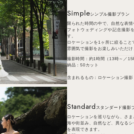
Simple
シンプル撮影プラン
限られた時間の中で、自然な表情
フォトウェディングや記念撮影
す。
ロケーションを1ヶ所に絞ること
雰囲気で撮影をお楽しみいただけ
撮影時間：約1時間（13時～／1
納品：50カット
含まれるもの：ロケーション撮影
Standard
スタンダード撮影
ロケーションを巡りながら、さま
海や街並み、自然など、異なるシ
を表現できます。