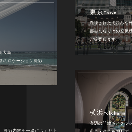
東京
Tokyo
洗練された街並みや
都会ならではの空気
ご提案します。
美大島。
常のロケーション撮影
横浜
Yokohama
海辺の開放感とクラ
、撮影内容を一緒につくり上
和装・洋装を問わず