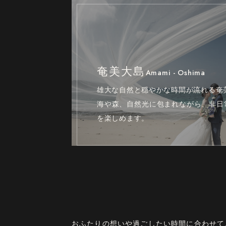
奄美大島
Amami - Oshima
雄大な自然と穏やかな時間が流れる奄
海や森、自然光に包まれながら、非日
を楽しめます。
おふたりの想いや過ごしたい時間に合わせて