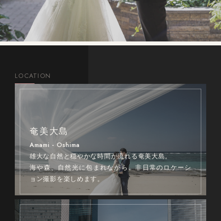
LOCATION
奄美大島
Amami - Oshima
雄大な自然と穏やかな時間が流れる奄美大島。
海や森、自然光に包まれながら、非日常のロケーシ
ョン撮影を楽しめます。