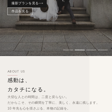
撮影プランを見る
作品を見る
ABOUT US
感動は、
カタチになる。
大切な人との時間は、二度と戻らない。
だからこそ、その瞬間を丁寧に、美しく、永遠に残します。
10 年先も心を揺さぶる、本物の記録を。