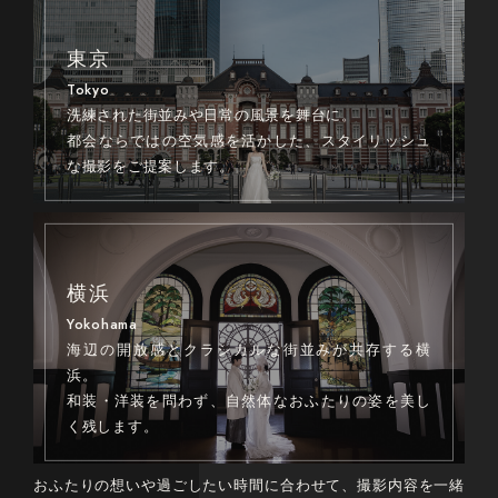
東京
Tokyo
洗練された街並みや日常の風景を舞台に。
都会ならではの空気感を活かした、スタイリッシュ
な撮影をご提案します。
横浜
Yokohama
海辺の開放感とクラシカルな街並みが共存する横
浜。
和装・洋装を問わず、自然体なおふたりの姿を美し
く残します。
おふたりの想いや過ごしたい時間に合わせて、撮影内容を一緒