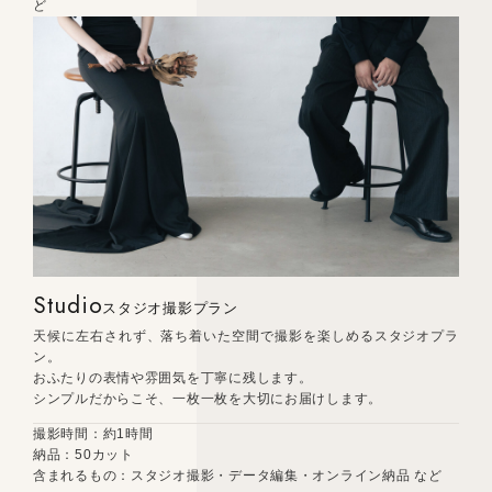
ど
Studio
スタジオ撮影プラン
天候に左右されず、落ち着いた空間で撮影を楽しめるスタジオプラ
ン。
おふたりの表情や雰囲気を丁寧に残します。
シンプルだからこそ、一枚一枚を大切にお届けします。
撮影時間：約1時間
納品：50カット
含まれるもの：スタジオ撮影・データ編集・オンライン納品 など