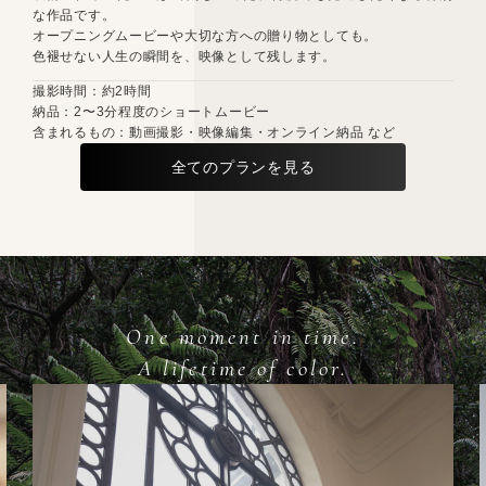
な作品です。
オープニングムービーや大切な方への贈り物としても。
色褪せない人生の瞬間を、映像として残します。
撮影時間：約2時間
納品：2〜3分程度のショートムービー
含まれるもの：動画撮影・映像編集・オンライン納品 など
全てのプランを見る
One moment in time.
A lifetime of color.