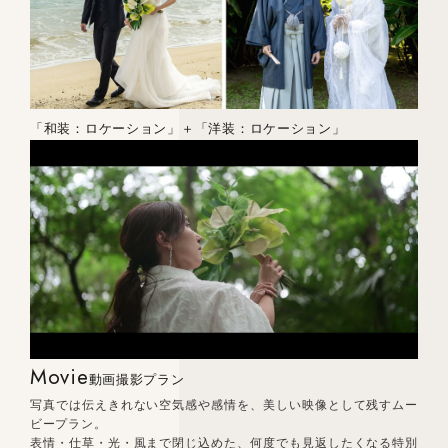
「和装：ロケーション」＋「洋装：ロケーション」
Movie
動画撮影プラン
写真では伝えきれない空気感や感情を、美しい映像として残すムー
ビープラン。
表情・仕草・光・風まで閉じ込めた、何度でも見返したくなる特別