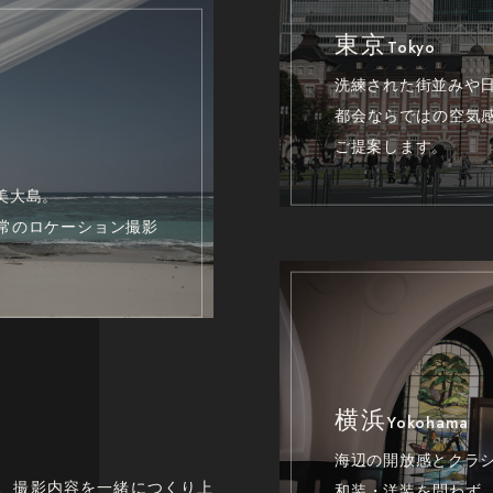
東京
Tokyo
洗練された街並みや
都会ならではの空気
ご提案します。
美大島。
常のロケーション撮影
横浜
Yokohama
海辺の開放感とクラ
、撮影内容を一緒につくり上
和装・洋装を問わず