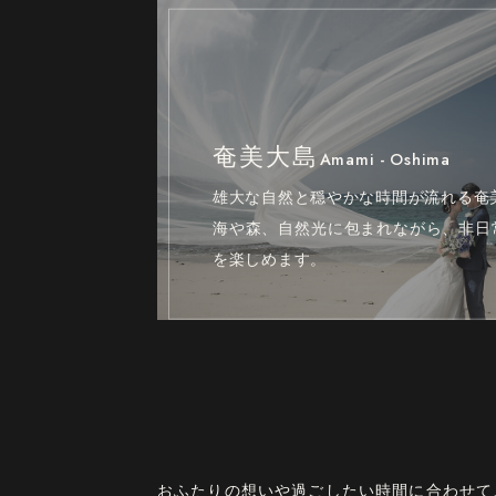
奄美大島
Amami - Oshima
雄大な自然と穏やかな時間が流れる奄
海や森、自然光に包まれながら、非日
を楽しめます。
おふたりの想いや過ごしたい時間に合わせて