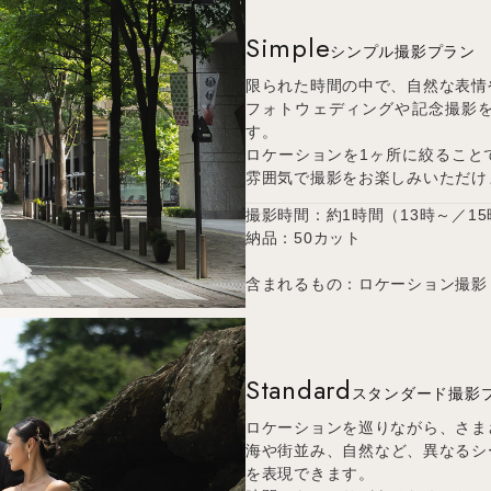
Simple
シンプル撮影プラン
限られた時間の中で、自然な表情
フォトウェディングや記念撮影
す。
ロケーションを1ヶ所に絞ること
雰囲気で撮影をお楽しみいただけ
撮影時間：約1時間（13時～／1
納品：50カット
含まれるもの：ロケーション撮影
Standard
スタンダード撮影
ロケーションを巡りながら、さま
海や街並み、自然など、異なるシ
を表現できます。