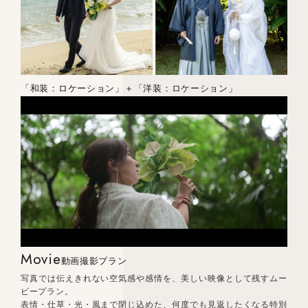
「和装：ロケーション」＋「洋装：ロケーション」
Movie
動画撮影プラン
写真では伝えきれない空気感や感情を、美しい映像として残すムー
ビープラン。
表情・仕草・光・風まで閉じ込めた、何度でも見返したくなる特別