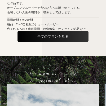
な作品です。
オープニングムービーや大切な方への贈り物としても。
色褪せない人生の瞬間を、映像として残します。
撮影時間：約2時間
納品：2〜3分程度のショートムービー
含まれるもの：動画撮影・映像編集・オンライン納品 など
全てのプランを見る
One moment in time.
A lifetime of color.