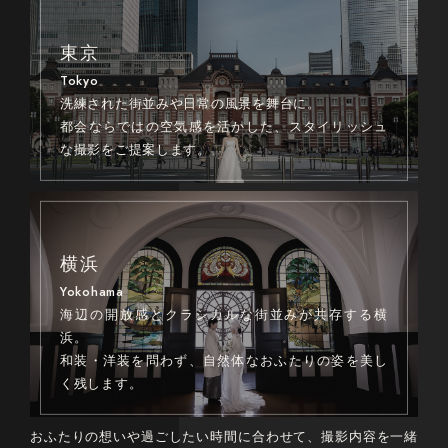
東京
Tokyo
洗練された街並みや日常の風景を舞台に。
都会ならではの空気感を活かした、スタイリッシュ
な撮影をご提案します。
横浜
Yokohama
海辺の開放感とクラシカルな街並みが共存する横
浜。
和装・洋装を問わず、自然体なおふたりの姿を美し
く残します。
おふたりの想いや過ごしたい時間に合わせて、撮影内容を一緒