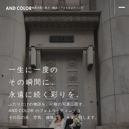
奄美大島・東京・横浜｜フォトウェディング
一生に一度の
その瞬間に、
永遠に続く彩りを。
ふたりだけの物語を、一枚の写真に宿す。
AND COLOR のフォトウェディングは、
その日の光、空気、感情ごと、永遠に残します。