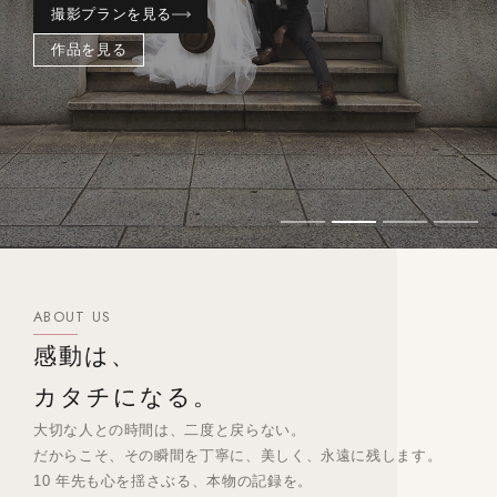
撮影プランを見る
作品を見る
ABOUT US
感動は、
カタチになる。
大切な人との時間は、二度と戻らない。
だからこそ、その瞬間を丁寧に、美しく、永遠に残します。
10 年先も心を揺さぶる、本物の記録を。