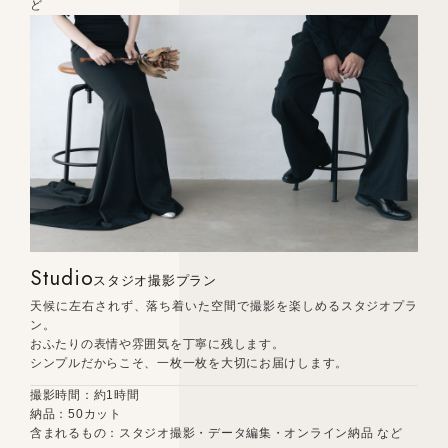
ど
Studio
スタジオ撮影プラン
天候に左右されず、落ち着いた空間で撮影を楽しめるスタジオプラ
ン。
おふたりの表情や雰囲気を丁寧に残します。
シンプルだからこそ、一枚一枚を大切にお届けします。
撮影時間：約1時間
納品：50カット
含まれるもの：スタジオ撮影・データ編集・オンライン納品 など