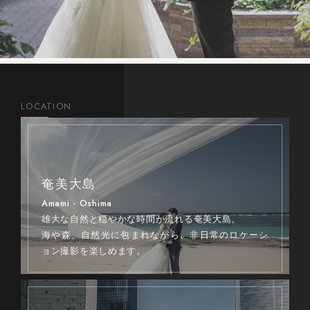
LOCATION
奄美大島
Amami - Oshima
雄大な自然と穏やかな時間が流れる奄美大島。
海や森、自然光に包まれながら、非日常のロケーシ
ョン撮影を楽しめます。