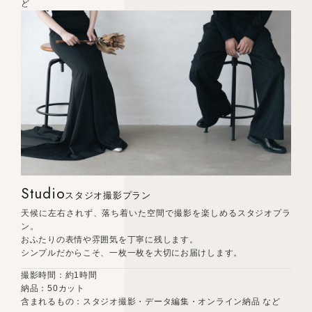
ど
Studio
スタジオ撮影プラン
天候に左右されず、落ち着いた空間で撮影を楽しめるスタジオプラ
ン。
おふたりの表情や雰囲気を丁寧に残します。
シンプルだからこそ、一枚一枚を大切にお届けします。
撮影時間：約1時間
納品：50カット
含まれるもの：スタジオ撮影・データ編集・オンライン納品 など