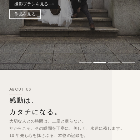
撮影プランを見る
作品を見る
ABOUT US
感動は、
カタチになる。
大切な人との時間は、二度と戻らない。
だからこそ、その瞬間を丁寧に、美しく、永遠に残します。
10 年先も心を揺さぶる、本物の記録を。