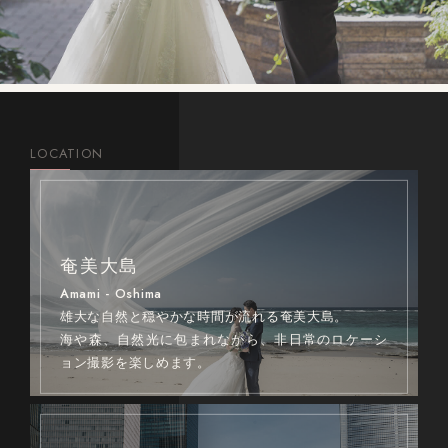
LOCATION
奄美大島
Amami - Oshima
雄大な自然と穏やかな時間が流れる奄美大島。
海や森、自然光に包まれながら、非日常のロケーシ
ョン撮影を楽しめます。