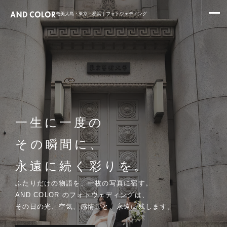
奄美大島・東京・横浜｜フォトウェディング
一生に一度の
その瞬間に、
永遠に続く彩りを。
ふたりだけの物語を、一枚の写真に宿す。
AND COLOR のフォトウェディングは、
その日の光、空気、感情ごと、永遠に残します。