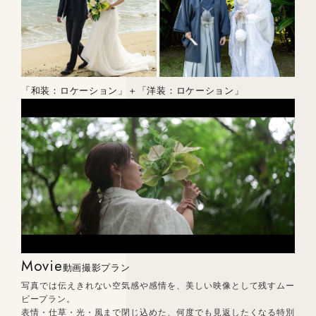
「和装：ロケーション」＋「洋装：ロケーション」
Movie
動画撮影プラン
写真では伝えきれない空気感や感情を、美しい映像として残すムー
ビープラン。
表情・仕草・光・風まで閉じ込めた、何度でも見返したくなる特別