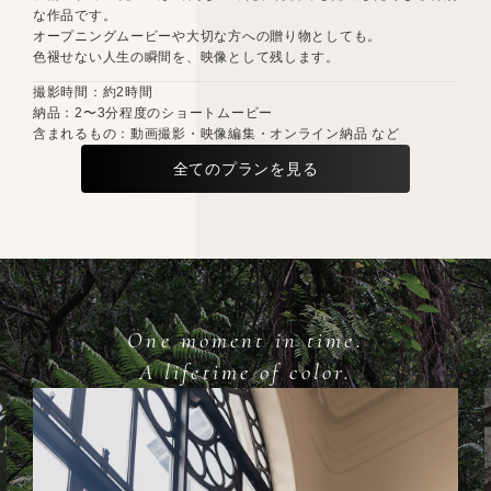
な作品です。
オープニングムービーや大切な方への贈り物としても。
色褪せない人生の瞬間を、映像として残します。
撮影時間：約2時間
納品：2〜3分程度のショートムービー
含まれるもの：動画撮影・映像編集・オンライン納品 など
全てのプランを見る
One moment in time.
A lifetime of color.