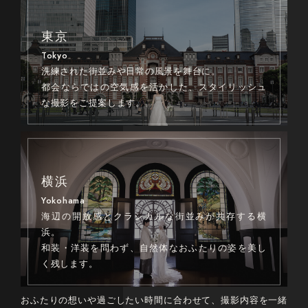
東京
Tokyo
洗練された街並みや日常の風景を舞台に。
都会ならではの空気感を活かした、スタイリッシュ
な撮影をご提案します。
横浜
Yokohama
海辺の開放感とクラシカルな街並みが共存する横
浜。
和装・洋装を問わず、自然体なおふたりの姿を美し
く残します。
おふたりの想いや過ごしたい時間に合わせて、撮影内容を一緒